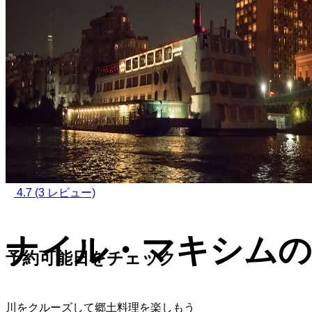
4.7
(3 レビュー)
ナイル・マキシム
予約可能日をチェック
川をクルーズして郷土料理を楽しもう