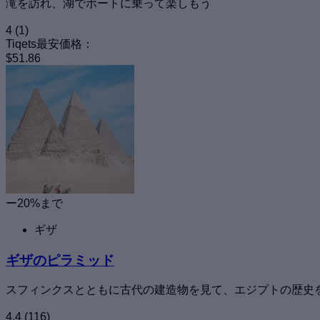
滝を訪れ、湖でボートに乗って楽しもう
4
(1)
Tiqets最安価格：
$51.86
ー20%まで
ギザ
ギザのピラミッド
スフィンクスとともに古代の建造物を見て、エジプトの歴史
4.4
(116)