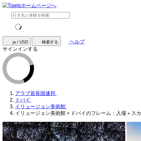
ヘルプ
ja / USD
検索する
サインインする
アラブ首長国連邦
ドバイ
イリュージョン美術館
イリュージョン美術館 + ドバイのフレーム：入場＋ス