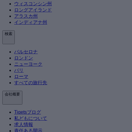
ウィスコンシン州
ロングアイランド
アラスカ州
インディアナ州
検索
バルセロナ
ロンドン
ニューヨーク
パリ
ローマ
すべての旅行先
会社概要
Tiqetsブログ
私どもについて
求人情報
責任ある開示