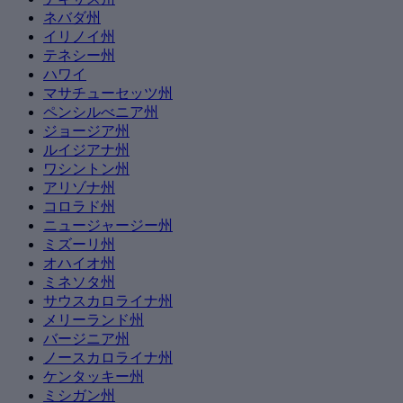
ネバダ州
イリノイ州
テネシー州
ハワイ
マサチューセッツ州
ペンシルべニア州
ジョージア州
ルイジアナ州
ワシントン州
アリゾナ州
コロラド州
ニュージャージー州
ミズーリ州
オハイオ州
ミネソタ州
サウスカロライナ州
メリーランド州
バージニア州
ノースカロライナ州
ケンタッキー州
ミシガン州