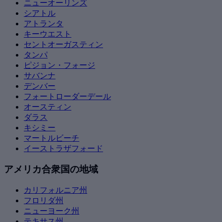
ニューオーリンズ
シアトル
アトランタ
キーウエスト
セントオーガスティン
タンパ
ピジョン・フォージ
サバンナ
デンバー
フォートローダーデール
オースティン
ダラス
キシミー
マートルビーチ
イーストラザフォード
アメリカ合衆国の地域
カリフォルニア州
フロリダ州
ニューヨーク州
テキサス州