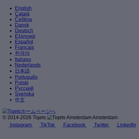
English
Català
Čeština
Dansk
Deutsch
Ελληνικά
Español
Français
한국어
Italiano
Nederlands
日本語
Português
Polski
Русский
Svenska
中文
© 2014-2026 Tiqets
Amsterdam
Instagram
TikTok
Facebook
Twitter
LinkedIn