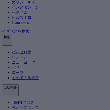
ガラシールズ
ハンスタントン
ヘクサム
ヒルズボロ
Hounslow
イギリスを探検
検索
バルセロナ
ロンドン
ニューヨーク
パリ
ローマ
すべての旅行先
会社概要
Tiqetsブログ
私どもについて