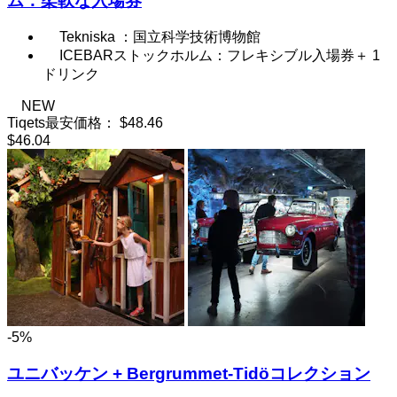
ム：柔軟な入場券
Tekniska ：国立科学技術博物館
ICEBARストックホルム：フレキシブル入場券＋ 1
ドリンク
NEW
Tiqets最安価格：
$48.46
$46.04
-5%
ユニバッケン + Bergrummet-Tidöコレクション