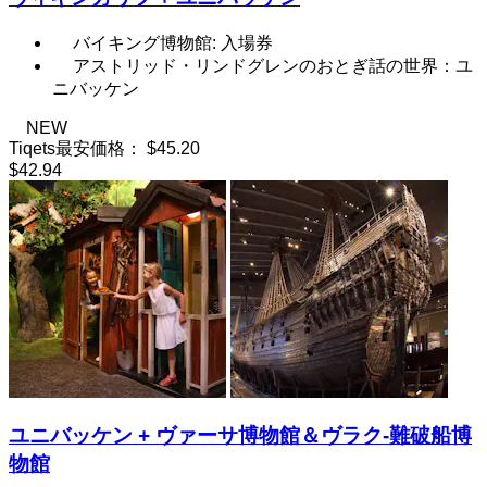
バイキング博物館: 入場券
アストリッド・リンドグレンのおとぎ話の世界：ユ
ニバッケン
NEW
Tiqets最安価格：
$45.20
$42.94
ユニバッケン + ヴァーサ博物館＆ヴラク-難破船博
物館