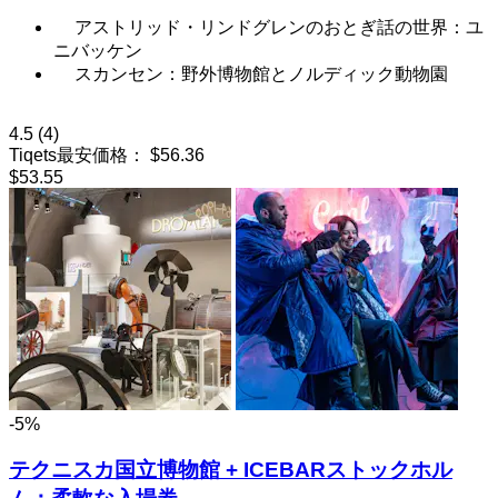
アストリッド・リンドグレンのおとぎ話の世界：ユ
ニバッケン
スカンセン：野外博物館とノルディック動物園
4.5
(4)
Tiqets最安価格：
$56.36
$53.55
-5%
テクニスカ国立博物館 + ICEBARストックホル