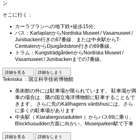
ン
そこに行く：
カーラプランへの地下鉄+徒歩15分。
バス：KarlaplanからNordiska Museet / Vasamuseet /
Junibacken行きの67番線、または中央駅からT-
CentralenからDjurgårdsbron行きの69番線。
トラム：KungsträdgårdenからNordiska Museet /
Vasamuseet / Junibackenまでの7番線。
詳細を見る
詳細をしまう
Tekniska ：国立科学技術博物館
美術館の外には駐車場が限られています。 駐車場が満
車の場合は、隣の国立海洋博物館に駐車することもで
きます。 さらに先のKällhagens värdshusには、さら
に多くの駐車場があります
中央駅（ Klarabergsviadukten ）からバス69に乗り、
Blockhusudden方面に向かい、Museiparken駅で下車
詳細を見る
詳細をしまう