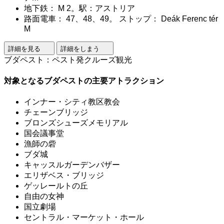
地下鉄： M 2。駅：アストリア
路面電車： 47、48、49。 ストップ： Deák Ferenc tér
M
詳細を見る
詳細をしまう
ブダペスト：ペスト発クルーズ観光
対象となるブダペストの主要アトラクション
インナー・シティ教区教会
チェーンブリッジ
ブロンズシューズメモリアル
国会議事堂
漁師の砦
ブダ城
キャッスルガーデンバザー
エリザベス・ブリッジ
ゲッレールトの丘
自由の女神
国立劇場
セントラル・マーケット・ホール