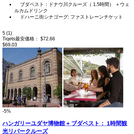
ブダペスト：ドナウ川クルーズ（ 1.5時間） ＋ウェ
ルカムドリンク
ドハーニ街シナゴーグ: ファストレーンチケット
5
(1)
Tiqets最安価格：
$72.66
$69.03
-5%
ハンガリーユダヤ博物館 + ブダペスト： 1時間観
光リバークルーズ