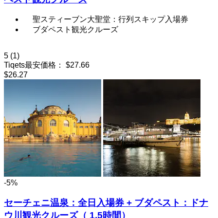
聖スティーブン大聖堂：行列スキップ入場券
ブダペスト観光クルーズ
5
(1)
Tiqets最安価格：
$27.66
$26.27
-5%
セーチェニ温泉：全日入場券 + ブダペスト：ドナ
ウ川観光クルーズ（ 1.5時間）