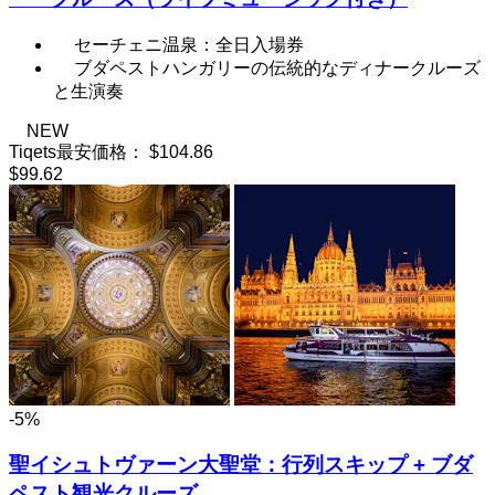
セーチェニ温泉：全日入場券
ブダペストハンガリーの伝統的なディナークルーズ
と生演奏
NEW
Tiqets最安価格：
$104.86
$99.62
-5%
聖イシュトヴァーン大聖堂：行列スキップ + ブダ
ペスト観光クルーズ