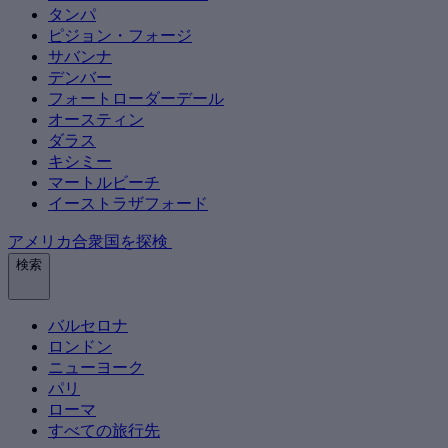
タンパ
ピジョン・フォージ
サバンナ
デンバー
フォートローダーデール
オースティン
ダラス
キシミー
マートルビーチ
イーストラザフォード
アメリカ合衆国を探検
検索
バルセロナ
ロンドン
ニューヨーク
パリ
ローマ
すべての旅行先