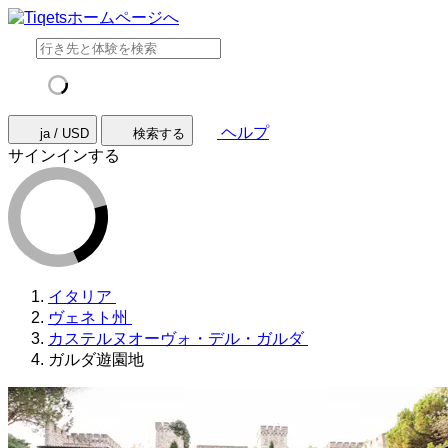
ヘルプ
ja / USD
検索する
サインインする
イタリア
ヴェネト州
カステルヌオーヴォ・デル・ガルダ
ガルダ遊園地