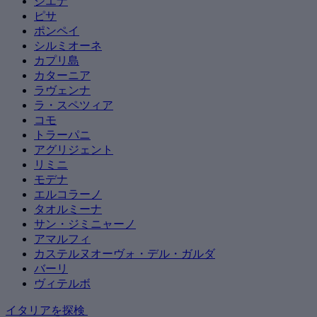
シエナ
ピサ
ポンペイ
シルミオーネ
カプリ島
カターニア
ラヴェンナ
ラ・スペツィア
コモ
トラーパニ
アグリジェント
リミニ
モデナ
エルコラーノ
タオルミーナ
サン・ジミニャーノ
アマルフィ
カステルヌオーヴォ・デル・ガルダ
バーリ
ヴィテルボ
イタリアを探検