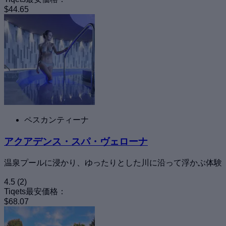
$44.65
ペスカンティーナ
アクアデンス・スパ・ヴェローナ
温泉プールに浸かり、ゆったりとした川に沿って浮かぶ体験
4.5
(2)
Tiqets最安価格：
$68.07