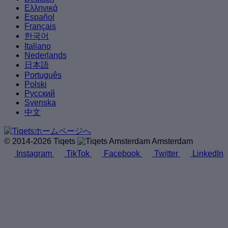
Ελληνικά
Español
Français
한국어
Italiano
Nederlands
日本語
Português
Polski
Русский
Svenska
中文
© 2014-2026 Tiqets
Amsterdam
Instagram
TikTok
Facebook
Twitter
LinkedIn