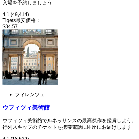
入場を予約しましょう
4.1
(49,414)
Tiqets最安価格：
$34.57
フィレンツェ
ウフィツィ美術館
ウフィツィ美術館でルネッサンスの最高傑作を鑑賞しよう。
行列スキップのチケットを携帯電話に即座にお届けします
4.1
(18,522)