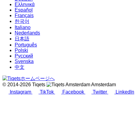
Ελληνικά
Español
Français
한국어
Italiano
Nederlands
日本語
Português
Polski
Русский
Svenska
中文
© 2014-2026 Tiqets
Amsterdam
Instagram
TikTok
Facebook
Twitter
LinkedIn