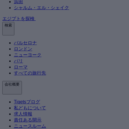
浜田
シャルム・エル・シェイク
エジプトを探検
検索
バルセロナ
ロンドン
ニューヨーク
パリ
ローマ
すべての旅行先
会社概要
Tiqetsブログ
私どもについて
求人情報
責任ある開示
ニュースルーム