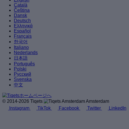
Català
Čeština
Dansk
Deutsch
Ελληνικά
Español
Français
한국어
Italiano
Nederlands
日本語
Português
Polski
Русский
Svenska
中文
© 2014-2026 Tiqets
Amsterdam
Instagram
TikTok
Facebook
Twitter
LinkedIn