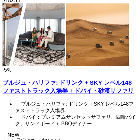
$182.11
-5%
ブルジュ・ハリファ: ドリンク + SKY レベル148
ファストトラック入場券 + ドバイ・砂漠サファリ
ブルジュ・ハリファ: ドリンク + SKY レベル148フ
ァストトラック入場券
ドバイ：プレミアムサンセットサファリ、四輪バイ
ク、サンドボード＋ BBQディナー
NEW