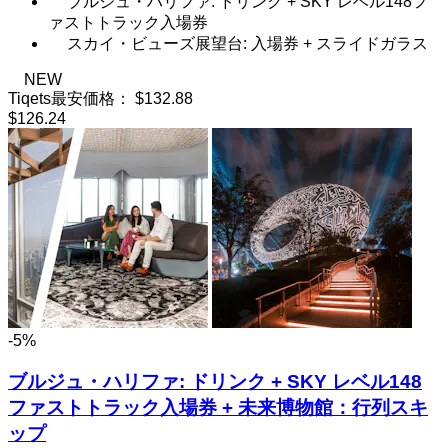
ブルジュ・ハリファ: ドリンク + SKY レベル148フ
ァストトラック入場券
スカイ・ビューズ展望台: 入場券 + スライドガラス
NEW
Tiqets最安価格：
$132.88
$126.24
-5%
ブルジュ・ハリファ: ドリンク + SKY レベル148
ファストトラック入場券 + 未来博物館：行列スキ
ップ