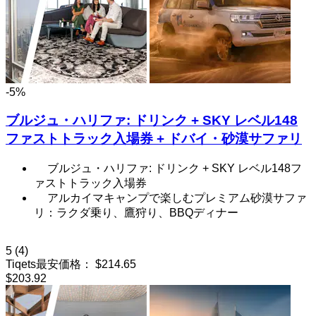
-5%
ブルジュ・ハリファ: ドリンク + SKY レベル148
ファストトラック入場券 + ドバイ・砂漠サファリ
ブルジュ・ハリファ: ドリンク + SKY レベル148フ
ァストトラック入場券
アルカイマキャンプで楽しむプレミアム砂漠サファ
リ：ラクダ乗り、鷹狩り、BBQディナー
5
(4)
Tiqets最安価格：
$214.65
$203.92