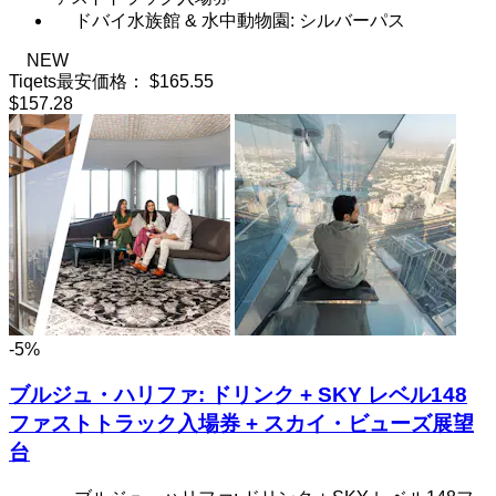
ドバイ水族館 & 水中動物園: シルバーパス
NEW
Tiqets最安価格：
$165.55
$157.28
-5%
ブルジュ・ハリファ: ドリンク + SKY レベル148
ファストトラック入場券 + スカイ・ビューズ展望
台