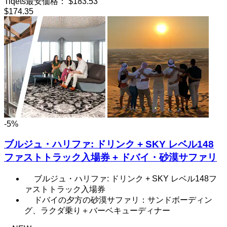
Tiqets最安価格：
$183.53
$174.35
-5%
ブルジュ・ハリファ: ドリンク + SKY レベル148
ファストトラック入場券 + ドバイ・砂漠サファリ
ブルジュ・ハリファ: ドリンク + SKY レベル148フ
ァストトラック入場券
ドバイの夕方の砂漠サファリ：サンドボーディン
グ、ラクダ乗り＋バーベキューディナー