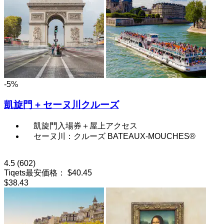
-5%
凱旋門 + セーヌ川クルーズ
凱旋門入場券＋屋上アクセス
セーヌ川：クルーズ BATEAUX-MOUCHES®
4.5
(602)
Tiqets最安価格：
$40.45
$38.43