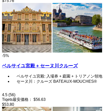
$75.76
-5%
ベルサイユ宮殿 + セーヌ川クルーズ
ベルサイユ宮殿: 入場券 + 庭園 + トリアノン領地
セーヌ川：クルーズ BATEAUX-MOUCHES®
4.5
(56)
Tiqets最安価格：
$56.63
$53.80