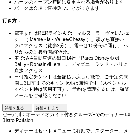
パークのオープン時間は変更される場合があります
パークは会場で直接選ぶことができます
行き方：
電車またはRERラインAで:「マルヌ＝ラ＝ヴァレ/シェ
シー（ Marne - la - Vallée/Chessy ）」駅から直接パー
クにアクセス（徒歩2分）。電車は10分毎に運行。 パ
リからの所要時間約35分。
車で: A 4自動車道の出口14番「Parcs Disney ® et
Bailly - Romainvilliers」。 ディズニーランド・パリに
直接アクセス
日付指定チケットは全額払い戻し可能で、ご予定の来
園日3日前までのキャンセルは無料です（スペシャル
イベント時は適用不可）。 予約を管理するには、確認
メールをご確認ください
詳細を見る
詳細をしまう
セーヌ川：オーディオガイド付きクルーズ+でのディナー Le
Bistro Parisien
ディナーはセットメニューに有効で、スターター、メ