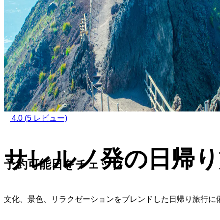
4.0
(5 レビュー)
サレルノ発の日帰り
予約可能日をチェック
文化、景色、リラクゼーションをブレンドした日帰り旅行に