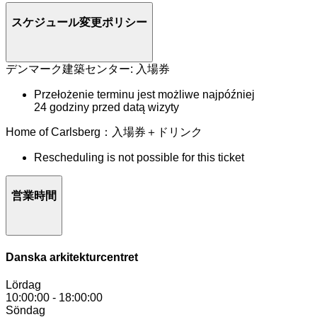
スケジュール変更ポリシー
デンマーク建築センター: 入場券
Przełożenie terminu jest możliwe najpóźniej
24 godziny przed datą wizyty
Home of Carlsberg：入場券＋ドリンク
Rescheduling is not possible for this ticket
営業時間
Danska arkitekturcentret
Lördag
10:00:00
-
18:00:00
Söndag