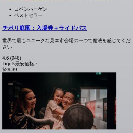
コペンハーゲン
ベストセラー
チボリ庭園：入場券＋ライドパス
世界で最もユニークな見本市会場の一つで魔法を感じてくだ
さい
4.6
(948)
Tiqets最安価格：
$29.39