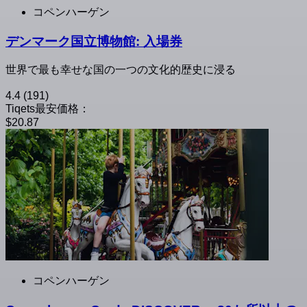
コペンハーゲン
デンマーク国立博物館: 入場券
世界で最も幸せな国の一つの文化的歴史に浸る
4.4
(191)
Tiqets最安価格：
$20.87
コペンハーゲン