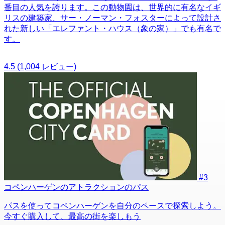
番目の人気を誇ります。この動物園は、世界的に有名なイギ
リスの建築家、サー・ノーマン・フォスターによって設計さ
れた新しい「エレファント・ハウス（象の家）」でも有名で
す。
4.5
(1,004 レビュー)
#3
コペンハーゲンのアトラクションのパス
パスを使ってコペンハーゲンを自分のペースで探索しよう。
今すぐ購入して、最高の街を楽しもう