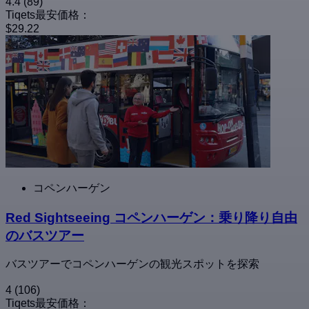
4.4
(89)
Tiqets最安価格：
$29.22
コペンハーゲン
Red Sightseeing コペンハーゲン：乗り降り自由
のバスツアー
バスツアーでコペンハーゲンの観光スポットを探索
4
(106)
Tiqets最安価格：