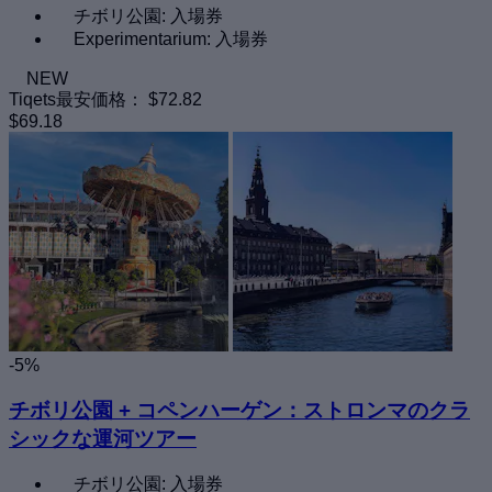
チボリ公園: 入場券
Experimentarium: 入場券
NEW
Tiqets最安価格：
$72.82
$69.18
-5%
チボリ公園 + コペンハーゲン：ストロンマのクラ
シックな運河ツアー
チボリ公園: 入場券