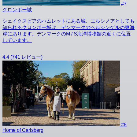
#7
クロンボー城
シェイクスピアのハムレットにある城、エルシノアとしても
知られるクロンボー城は、デンマークのヘルシンゲルの東海
岸にあります。デンマークのM / S海洋博物館の近くに位置
しています。
4.4
(741 レビュー)
#8
Home of Carlsberg