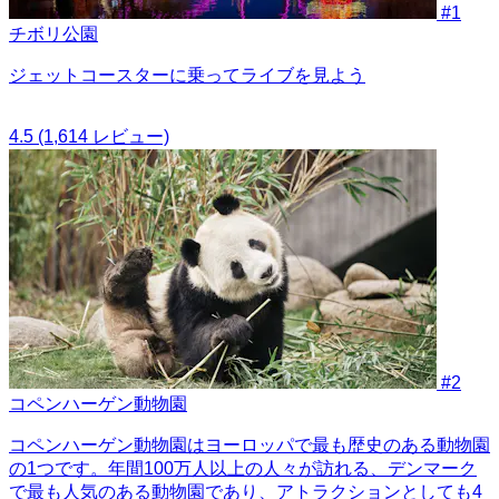
#1
チボリ公園
ジェットコースターに乗ってライブを見よう
4.5
(1,614 レビュー)
#2
コペンハーゲン動物園
コペンハーゲン動物園はヨーロッパで最も歴史のある動物園
の1つです。年間100万人以上の人々が訪れる、デンマーク
で最も人気のある動物園であり、アトラクションとしても4