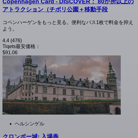
Copenhagen Card - DISCOVER： 80か所以上の
アトラクション（チボリ公園＋移動手段
コペンハーゲンをもっと見る。便利なパス1枚で料金を抑え
よう。
4.4
(476)
Tiqets最安価格：
$91.06
ヘルシンゲル
クロンボー城: 入場券