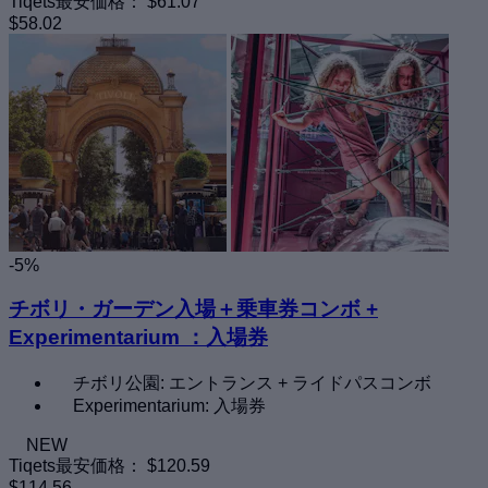
Tiqets最安価格：
$61.07
$58.02
-5%
チボリ・ガーデン入場＋乗車券コンボ +
Experimentarium ：入場券
チボリ公園: エントランス + ライドパスコンボ
Experimentarium: 入場券
NEW
Tiqets最安価格：
$120.59
$114.56