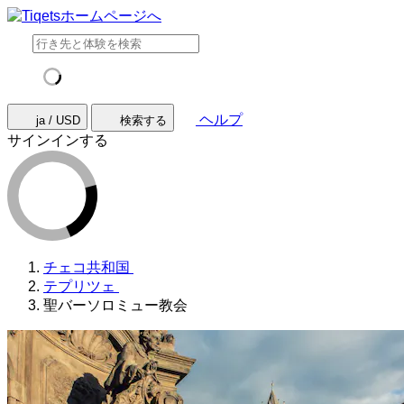
ヘルプ
ja / USD
検索する
サインインする
チェコ共和国
テプリツェ
聖バーソロミュー教会