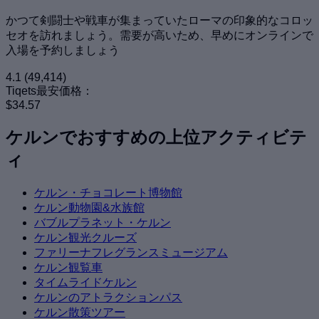
かつて剣闘士や戦車が集まっていたローマの印象的なコロッ
セオを訪れましょう。需要が高いため、早めにオンラインで
入場を予約しましょう
4.1
(49,414)
Tiqets最安価格：
$34.57
ケルンでおすすめの上位アクティビテ
ィ
ケルン・チョコレート博物館
ケルン動物園&水族館
バブルプラネット・ケルン
ケルン観光クルーズ
ファリーナフレグランスミュージアム
ケルン観覧車
タイムライドケルン
ケルンのアトラクションパス
ケルン散策ツアー