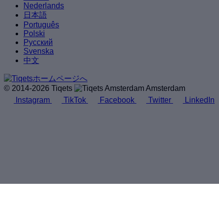
Nederlands
日本語
Português
Polski
Русский
Svenska
中文
© 2014-2026 Tiqets
Amsterdam
Instagram
TikTok
Facebook
Twitter
LinkedIn