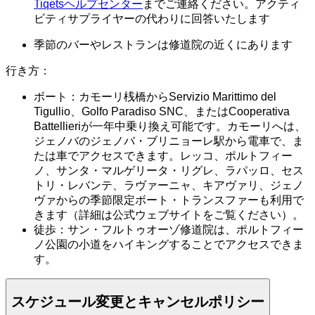
Tiqetsヘルプセンター
までご連絡ください。アクティ
ビティサプライヤーの代わりに回答いたします
季節のバーやレストランは修道院の近くにあります
行き方：
ボート：カモーリ桟橋からServizio Marittimo del
Tigullio、Golfo Paradiso SNC、またはCooperativa
Battellieriが一年中乗り換え可能です。カモーリへは、
ジェノバのジェノバ・ブリニョーレ駅から電車で、ま
たは車でアクセスできます。レッコ、ポルトフィー
ノ、サンタ・マルゲリータ・リグレ、ラパッロ、セス
トリ・レバンテ、ラヴァーニャ、キアヴァリ、ジェノ
ヴァからの季節限定ボート・トランスファーも利用で
きます（詳細は公式ウェブサイトをご覧ください）。
徒歩：サン・フルトゥオーゾ修道院は、ポルトフィー
ノ公園の小道をハイキングすることでアクセスできま
す。
スケジュール変更とキャンセルポリシー