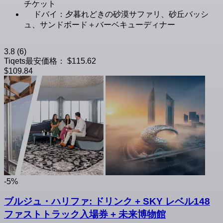
チケット
ドバイ：夕暮れどきの砂漠サファリ、砂丘バッシ
ュ、サンドボード＋バーベキューディナー
3.8
(6)
Tiqets最安価格：
$115.62
$109.84
-5%
ブルジュ・ハリファ: ドリンク + SKY レベル148
ファストトラック入場券 + 未来博物館