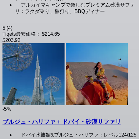
アルカイマキャンプで楽しむプレミアム砂漠サファ
リ：ラクダ乗り、鷹狩り、BBQディナー
5
(4)
Tiqets最安価格：
$214.65
$203.92
-5%
ブルジュ・ハリファ + ドバイ・砂漠サファリ
ドバイ水族館&ブルジュ・ハリファ：レベル124/125