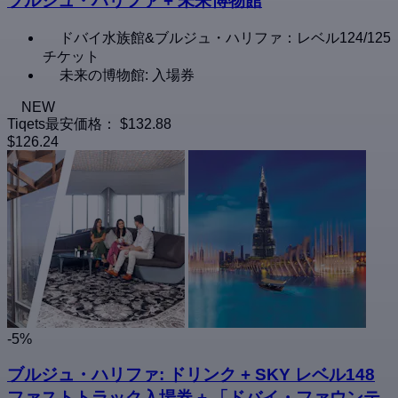
ブルジュ・ハリファ + 未来博物館
ドバイ水族館&ブルジュ・ハリファ：レベル124/125
チケット
未来の博物館: 入場券
NEW
Tiqets最安価格：
$132.88
$126.24
-5%
ブルジュ・ハリファ: ドリンク + SKY レベル148
ファストトラック入場券 + 「ドバイ・ファウンテ