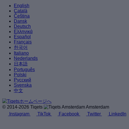
English
Català
Čeština
Dansk
Deutsch
Ελληνικά
Español
Français
한국어
Italiano
Nederlands
日本語
Português
Polski
Русский
Svenska
中文
© 2014-2026 Tiqets
Amsterdam
Instagram
TikTok
Facebook
Twitter
LinkedIn