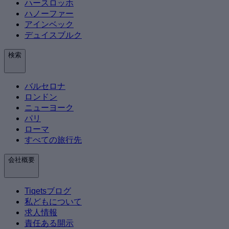
ハースロッホ
ハノーファー
アインベック
デュイスブルク
検索
バルセロナ
ロンドン
ニューヨーク
パリ
ローマ
すべての旅行先
会社概要
Tiqetsブログ
私どもについて
求人情報
責任ある開示