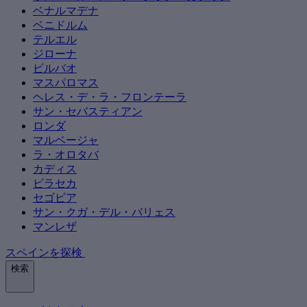
ベナルマデナ
ベニドルム
テルエル
ジローナ
ビルバオ
マスパロマス
ヘレス・デ・ラ・フロンテーラ
サン・セバスティアン
ロンダ
マルベージャ
ラ・オロタバ
カディス
ビラセカ
セゴビア
サン・クガ・デル・バリェス
マンレザ
スペインを探検
検索