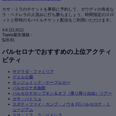
カサ・ミラのチケットを事前に予約して、ガウディの有名な
ラ・ペドレラの人混みに打ち勝ちましょう。時間指定のスロ
ットと即時のモバイルチケット配信をご利用いただけます。
4.6
(11,611)
Tiqets最安価格：
$28.81
バルセロナでおすすめの上位アクティ
ビティ
サグラダ・ファミリア
グエル公園
モンジュイック・ケーブルカー
バルセロナ水族館
バルセロナホップオン＆オフ（乗り降り自由）ツアー
カサ・バトリョ
スポティファイ・カンプ・ノウ＆ FCバルセロナ・ミ
ュージアム
カサ・ミラ、ラ・ペドレラ