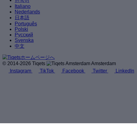
한국어
Italiano
Nederlands
日本語
Português
Polski
Русский
Svenska
中文
© 2014-2026 Tiqets
Amsterdam
Instagram
TikTok
Facebook
Twitter
LinkedIn