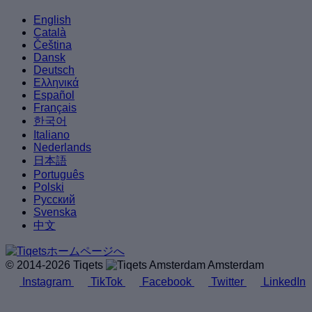
English
Català
Čeština
Dansk
Deutsch
Ελληνικά
Español
Français
한국어
Italiano
Nederlands
日本語
Português
Polski
Русский
Svenska
中文
© 2014-2026 Tiqets
Amsterdam
Instagram
TikTok
Facebook
Twitter
LinkedIn