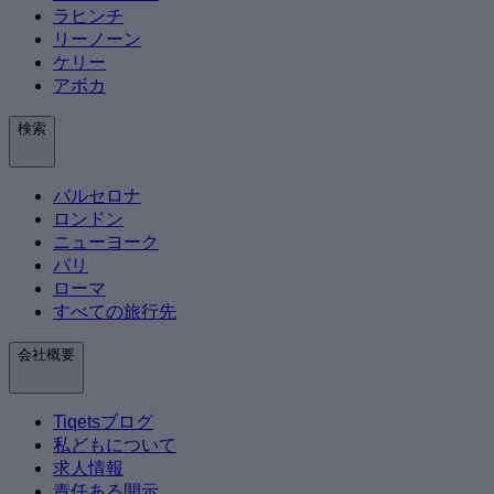
ラヒンチ
リーノーン
ケリー
アボカ
検索
バルセロナ
ロンドン
ニューヨーク
パリ
ローマ
すべての旅行先
会社概要
Tiqetsブログ
私どもについて
求人情報
責任ある開示