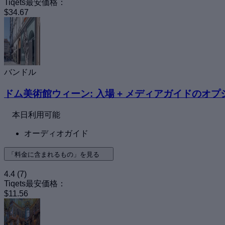
Tiqets最安価格：
$34.67
バンドル
ドム美術館ウィーン: 入場 + メディアガイドのオプ
本日利用可能
オーディオガイド
「料金に含まれるもの」を見る
4.4
(7)
Tiqets最安価格：
$11.56