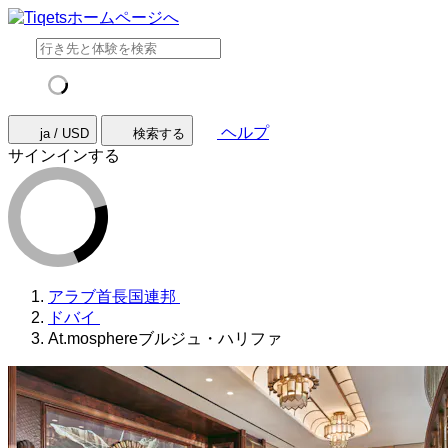
ヘルプ
ja / USD
検索する
サインインする
アラブ首長国連邦
ドバイ
At.mosphereブルジュ・ハリファ