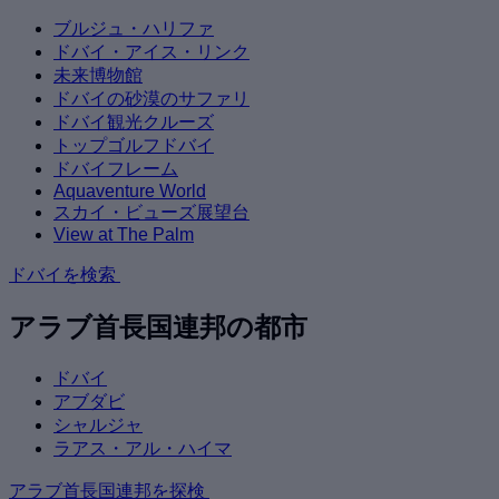
ブルジュ・ハリファ
ドバイ・アイス・リンク
未来博物館
ドバイの砂漠のサファリ
ドバイ観光クルーズ
トップゴルフドバイ
ドバイフレーム
Aquaventure World
スカイ・ビューズ展望台
View at The Palm
ドバイを検索
アラブ首長国連邦の都市
ドバイ
アブダビ
シャルジャ
ラアス・アル・ハイマ
アラブ首長国連邦を探検