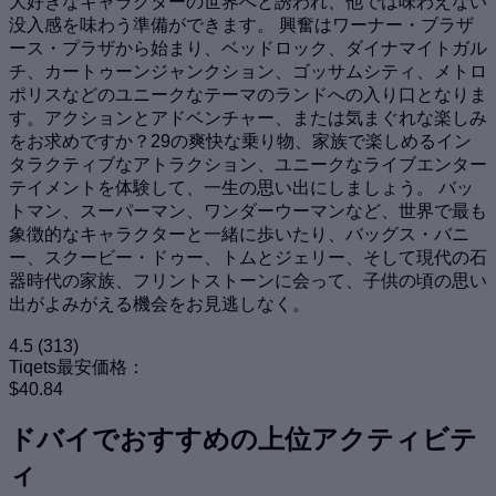
大好きなキャラクターの世界へと誘われ、他では味わえない
没入感を味わう準備ができます。 興奮はワーナー・ブラザ
ース・プラザから始まり、ベッドロック、ダイナマイトガル
チ、カートゥーンジャンクション、ゴッサムシティ、メトロ
ポリスなどのユニークなテーマのランドへの入り口となりま
す。アクションとアドベンチャー、または気まぐれな楽しみ
をお求めですか？29の爽快な乗り物、家族で楽しめるイン
タラクティブなアトラクション、ユニークなライブエンター
テイメントを体験して、一生の思い出にしましょう。 バッ
トマン、スーパーマン、ワンダーウーマンなど、世界で最も
象徴的なキャラクターと一緒に歩いたり、バッグス・バニ
ー、スクービー・ドゥー、トムとジェリー、そして現代の石
器時代の家族、フリントストーンに会って、子供の頃の思い
出がよみがえる機会をお見逃しなく。
4.5
(313)
Tiqets最安価格：
$40.84
ドバイでおすすめの上位アクティビテ
ィ