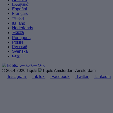
Ελληνικά
Español
Français
한국어
Italiano
Nederlands
日本語
Português
Polski
Русский
Svenska
中文
© 2014-2026 Tiqets
Amsterdam
Instagram
TikTok
Facebook
Twitter
LinkedIn