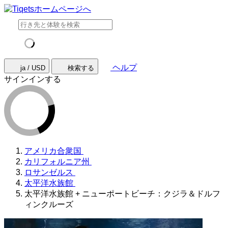
ヘルプ
ja / USD
検索する
サインインする
アメリカ合衆国
カリフォルニア州
ロサンゼルス
太平洋水族館
太平洋水族館 + ニューポートビーチ：クジラ＆ドルフ
ィンクルーズ