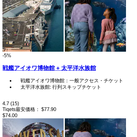
-5%
戦艦アイオワ博物館 + 太平洋水族館
戦艦アイオワ博物館：一般アクセス・チケット
太平洋水族館: 行列スキップチケット
4.7
(15)
Tiqets最安価格：
$77.90
$74.00