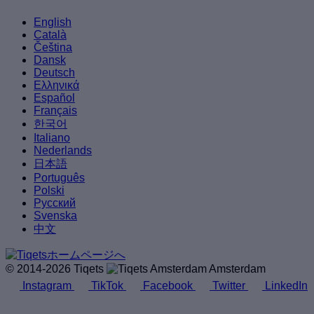
English
Català
Čeština
Dansk
Deutsch
Ελληνικά
Español
Français
한국어
Italiano
Nederlands
日本語
Português
Polski
Русский
Svenska
中文
© 2014-2026 Tiqets
Amsterdam
Instagram
TikTok
Facebook
Twitter
LinkedIn