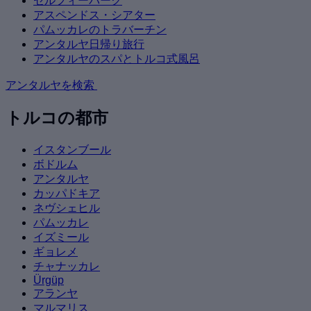
セルフィーパーク
アスペンドス・シアター
パムッカレのトラバーチン
アンタルヤ日帰り旅行
アンタルヤのスパとトルコ式風呂
アンタルヤを検索
トルコの都市
イスタンブール
ボドルム
アンタルヤ
カッパドキア
ネヴシェヒル
パムッカレ
イズミール
ギョレメ
チャナッカレ
Ürgüp
アランヤ
マルマリス