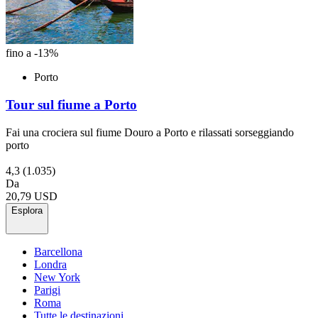
fino a -13%
Porto
Tour sul fiume a Porto
Fai una crociera sul fiume Douro a Porto e rilassati sorseggiando
porto
4,3
(1.035)
Da
20,79 USD
Esplora
Barcellona
Londra
New York
Parigi
Roma
Tutte le destinazioni