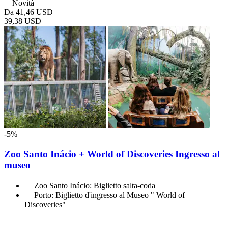
Novità
Da
41,46 USD
39,38 USD
-5%
Zoo Santo Inácio + World of Discoveries Ingresso al
museo
Zoo Santo Inácio: Biglietto salta-coda
Porto: Biglietto d'ingresso al Museo " World of
Discoveries"