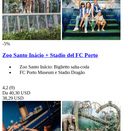
-5%
Zoo Santo Inácio + Stadio del FC Porto
Zoo Santo Inácio: Biglietto salta-coda
FC Porto Museum e Stadio Dragão
4,2
(9)
Da
40,30 USD
38,29 USD