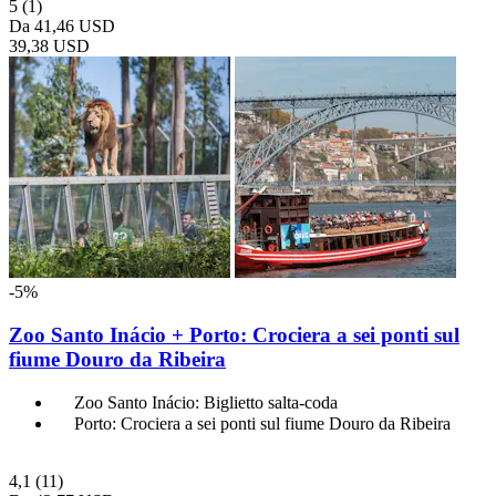
5
(1)
Da
41,46 USD
39,38 USD
-5%
Zoo Santo Inácio + Porto: Crociera a sei ponti sul
fiume Douro da Ribeira
Zoo Santo Inácio: Biglietto salta-coda
Porto: Crociera a sei ponti sul fiume Douro da Ribeira
4,1
(11)