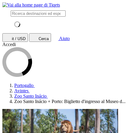
Aiuto
it / USD
Cerca
Accedi
Portogallo
Avintes
Zoo Santo Inácio
Zoo Santo Inácio + Porto: Biglietto d'ingresso al Museo d...