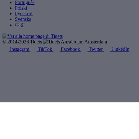
Português
Polski
Русский
Svenska
中文
© 2014-2026 Tiqets
Amsterdam
Instagram
TikTok
Facebook
Twitter
LinkedIn