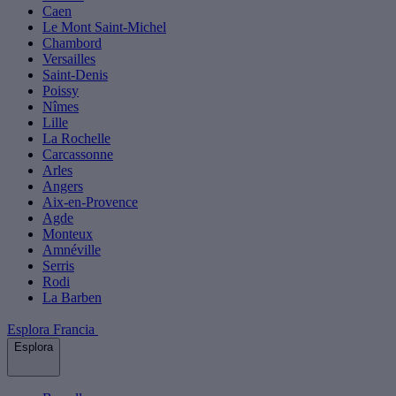
Caen
Le Mont Saint-Michel
Chambord
Versailles
Saint-Denis
Poissy
Nîmes
Lille
La Rochelle
Carcassonne
Arles
Angers
Aix-en-Provence
Agde
Monteux
Amnéville
Serris
Rodi
La Barben
Esplora Francia
Esplora