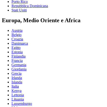
Porto Rico
Repubblica Dominicana
Stati Uniti
Europa, Medio Oriente e Africa
Austria
Belgio
Croazia
Danimarca
Egitto
Estonia
Finlandia
Francia
Germania
Giordania
Grecia
Irlanda
Islanda
Italia
Kenya
Lettonia
Lituania
Lussemburgo