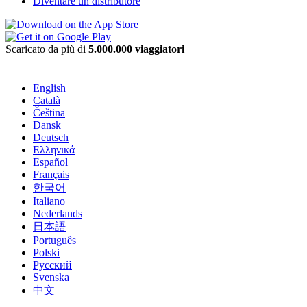
Diventare un distributore
Scaricato da più di
5.000.000 viaggiatori
English
Català
Čeština
Dansk
Deutsch
Ελληνικά
Español
Français
한국어
Italiano
Nederlands
日本語
Português
Polski
Русский
Svenska
中文