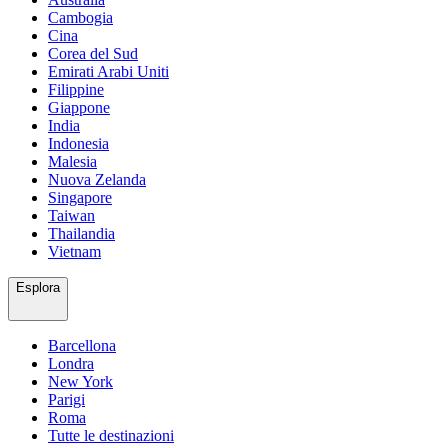
Cambogia
Cina
Corea del Sud
Emirati Arabi Uniti
Filippine
Giappone
India
Indonesia
Malesia
Nuova Zelanda
Singapore
Taiwan
Thailandia
Vietnam
Esplora
Barcellona
Londra
New York
Parigi
Roma
Tutte le destinazioni