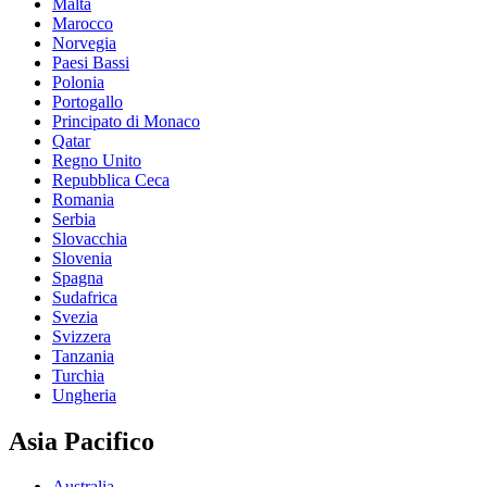
Malta
Marocco
Norvegia
Paesi Bassi
Polonia
Portogallo
Principato di Monaco
Qatar
Regno Unito
Repubblica Ceca
Romania
Serbia
Slovacchia
Slovenia
Spagna
Sudafrica
Svezia
Svizzera
Tanzania
Turchia
Ungheria
Asia Pacifico
Australia