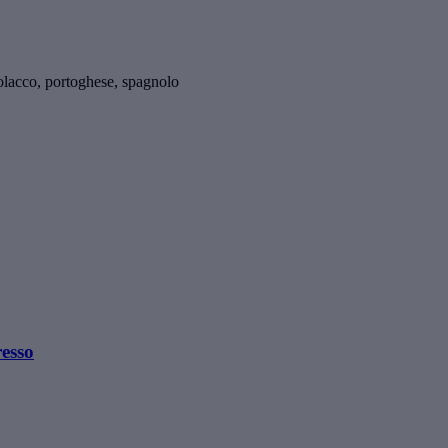
polacco, portoghese, spagnolo
resso