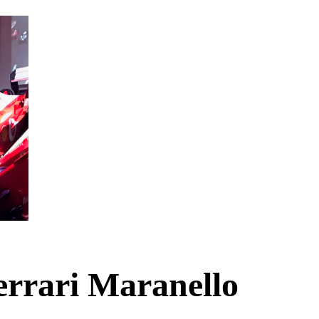
errari Maranello