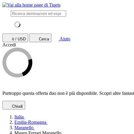
Aiuto
it / USD
Cerca
Accedi
Purtroppo questa offerta duo non è più disponibile. Scopri altre fantas
Chiudi
Italia
Emilia-Romagna
Maranello
Museo Ferrari Maranello