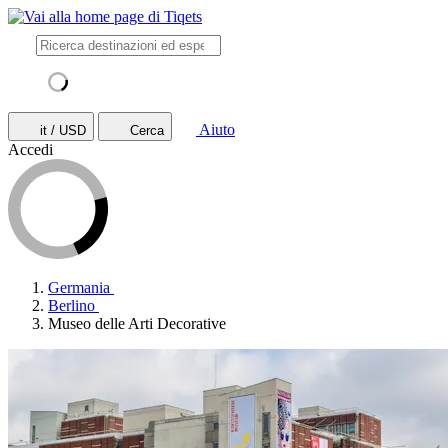
Aiuto
it / USD
Cerca
Accedi
Germania
Berlino
Museo delle Arti Decorative