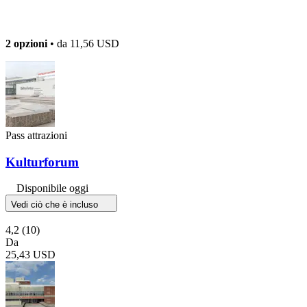
2 opzioni
• da
11,56 USD
Pass attrazioni
Kulturforum
Disponibile oggi
Vedi ciò che è incluso
4,2
(10)
Da
25,43 USD