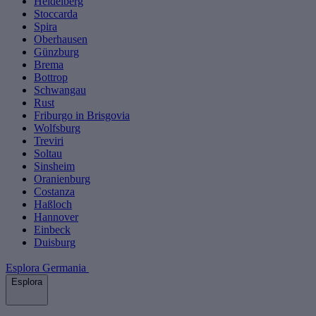
Heidelberg
Stoccarda
Spira
Oberhausen
Günzburg
Brema
Bottrop
Schwangau
Rust
Friburgo in Brisgovia
Wolfsburg
Treviri
Soltau
Sinsheim
Oranienburg
Costanza
Haßloch
Hannover
Einbeck
Duisburg
Esplora Germania
Esplora