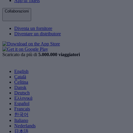
App di Tiqets
Collaborazioni
Diventa un fornitore
Diventare un distributore
Scaricato da più di
5.000.000 viaggiatori
English
Català
Čeština
Dansk
Deutsch
Ελληνικά
Español
Français
한국어
Italiano
Nederlands
日本語