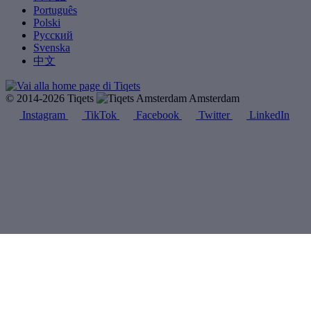
Português
Polski
Русский
Svenska
中文
© 2014-2026 Tiqets
Amsterdam
Instagram
TikTok
Facebook
Twitter
LinkedIn