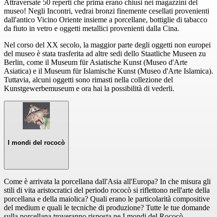
Attraversate 50 reperti che prima erano chiusi nei magazzini del
museo! Negli Incontri, vedrai bronzi finemente cesellati provenienti
dall'antico Vicino Oriente insieme a porcellane, bottiglie di tabacco
da fiuto in vetro e oggetti metallici provenienti dalla Cina.
Nel corso del XX secolo, la maggior parte degli oggetti non europei
del museo è stata trasferita ad altre sedi dello Staatliche Museen zu
Berlin, come il Museum für Asiatische Kunst (Museo d'Arte
Asiatica) e il Museum für Islamische Kunst (Museo d'Arte Islamica).
Tuttavia, alcuni oggetti sono rimasti nella collezione del
Kunstgewerbemuseum e ora hai la possibilità di vederli.
I mondi del rococò
Come è arrivata la porcellana dall'Asia all'Europa? In che misura gli
stili di vita aristocratici del periodo rococò si riflettono nell'arte della
porcellana e della maiolica? Quali erano le particolarità compositive
del medium e quali le tecniche di produzione? Tutte le tue domande
sulla porcellana troveranno risposta ne I mondi del Rococò.