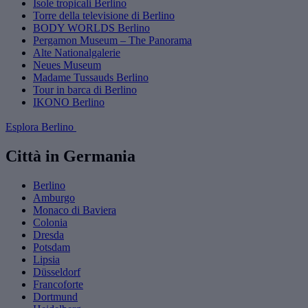
Isole tropicali Berlino
Torre della televisione di Berlino
BODY WORLDS Berlino
Pergamon Museum – The Panorama
Alte Nationalgalerie
Neues Museum
Madame Tussauds Berlino
Tour in barca di Berlino
IKONO Berlino
Esplora Berlino
Città in Germania
Berlino
Amburgo
Monaco di Baviera
Colonia
Dresda
Potsdam
Lipsia
Düsseldorf
Francoforte
Dortmund