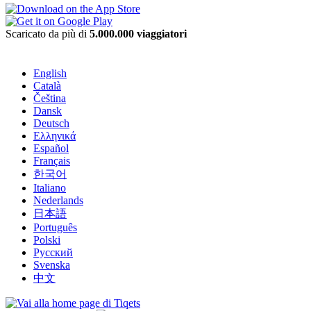
Scaricato da più di
5.000.000 viaggiatori
English
Català
Čeština
Dansk
Deutsch
Ελληνικά
Español
Français
한국어
Italiano
Nederlands
日本語
Português
Polski
Русский
Svenska
中文