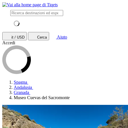
Aiuto
it / USD
Cerca
Accedi
Spagna
Andalusia
Granada
Museo Cuevas del Sacromonte