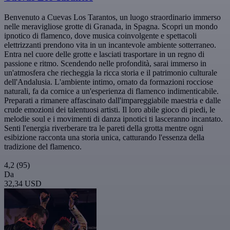
Benvenuto a Cuevas Los Tarantos, un luogo straordinario immerso
nelle meravigliose grotte di Granada, in Spagna. Scopri un mondo
ipnotico di flamenco, dove musica coinvolgente e spettacoli
elettrizzanti prendono vita in un incantevole ambiente sotterraneo.
Entra nel cuore delle grotte e lasciati trasportare in un regno di
passione e ritmo. Scendendo nelle profondità, sarai immerso in
un'atmosfera che riecheggia la ricca storia e il patrimonio culturale
dell'Andalusia. L'ambiente intimo, ornato da formazioni rocciose
naturali, fa da cornice a un'esperienza di flamenco indimenticabile.
Preparati a rimanere affascinato dall'impareggiabile maestria e dalle
crude emozioni dei talentuosi artisti. Il loro abile gioco di piedi, le
melodie soul e i movimenti di danza ipnotici ti lasceranno incantato.
Senti l'energia riverberare tra le pareti della grotta mentre ogni
esibizione racconta una storia unica, catturando l'essenza della
tradizione del flamenco.
4,2
(95)
Da
32,34 USD