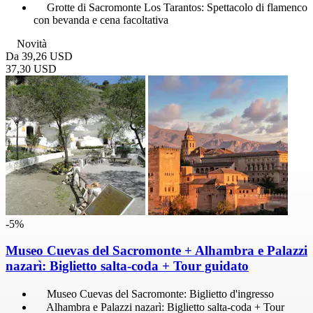
Grotte di Sacromonte Los Tarantos: Spettacolo di flamenco
con bevanda e cena facoltativa
Novità
Da
39,26 USD
37,30 USD
-5%
Museo Cuevas del Sacromonte + Alhambra e Palazzi
nazarì: Biglietto salta-coda + Tour guidato
Museo Cuevas del Sacromonte: Biglietto d'ingresso
Alhambra e Palazzi nazarì: Biglietto salta-coda + Tour