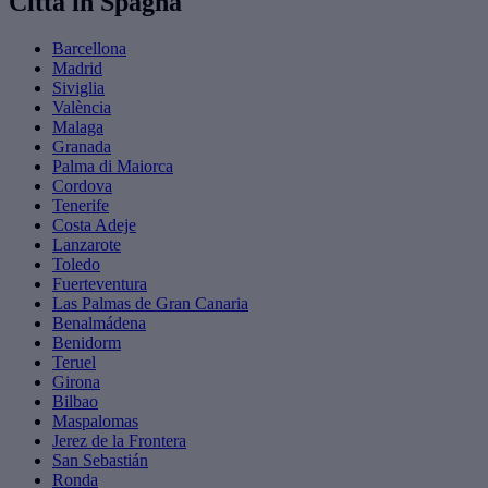
Città in Spagna
Barcellona
Madrid
Siviglia
València
Malaga
Granada
Palma di Maiorca
Cordova
Tenerife
Costa Adeje
Lanzarote
Toledo
Fuerteventura
Las Palmas de Gran Canaria
Benalmádena
Benidorm
Teruel
Girona
Bilbao
Maspalomas
Jerez de la Frontera
San Sebastián
Ronda