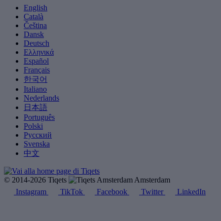
English
Català
Čeština
Dansk
Deutsch
Ελληνικά
Español
Français
한국어
Italiano
Nederlands
日本語
Português
Polski
Русский
Svenska
中文
© 2014-2026 Tiqets
Amsterdam
Instagram
TikTok
Facebook
Twitter
LinkedIn