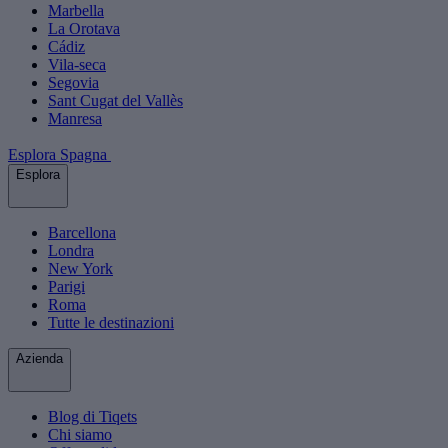
Marbella
La Orotava
Cádiz
Vila-seca
Segovia
Sant Cugat del Vallès
Manresa
Esplora Spagna
Esplora
Barcellona
Londra
New York
Parigi
Roma
Tutte le destinazioni
Azienda
Blog di Tiqets
Chi siamo