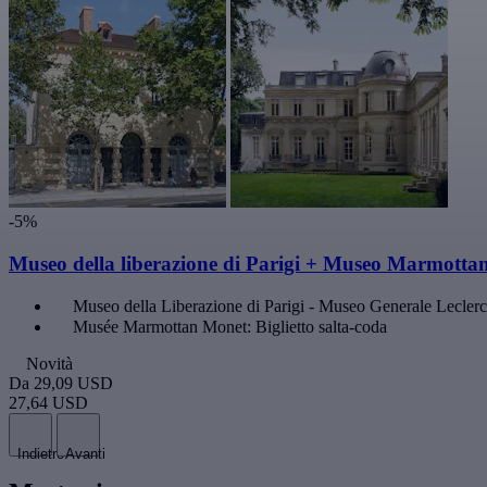
-5%
Museo della liberazione di Parigi + Museo Marmotta
Museo della Liberazione di Parigi - Museo Generale Lecler
Musée Marmottan Monet: Biglietto salta-coda
Novità
Da
29,09 USD
27,64 USD
Indietro
Avanti