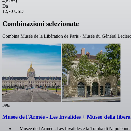
4,6
(85)
Da
12,70 USD
Combinazioni selezionate
Combina Musée de la Libération de Paris - Musée du Général Leclerc - 
-5%
Musée de l'Armée - Les Invalides + Museo della libera
Musée de l'Armée - Les Invalides e la Tomba di Napoleone: 