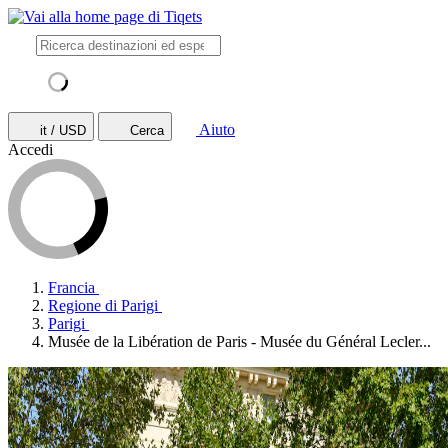
Aiuto
it / USD
Cerca
Accedi
Francia
Regione di Parigi
Parigi
Musée de la Libération de Paris - Musée du Général Lecler...