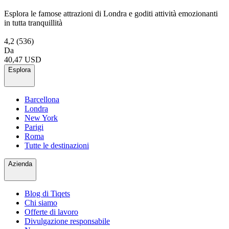
Esplora le famose attrazioni di Londra e goditi attività emozionanti
in tutta tranquillità
4,2
(536)
Da
40,47 USD
Esplora
Barcellona
Londra
New York
Parigi
Roma
Tutte le destinazioni
Azienda
Blog di Tiqets
Chi siamo
Offerte di lavoro
Divulgazione responsabile