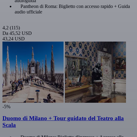
audioguida
Pantheon di Roma: Biglietto con accesso rapido + Guida
audio ufficiale
4,2
(115)
Da
45,52 USD
43,24 USD
-5%
Duomo di Milano + Tour guidato del Teatro alla
Scala