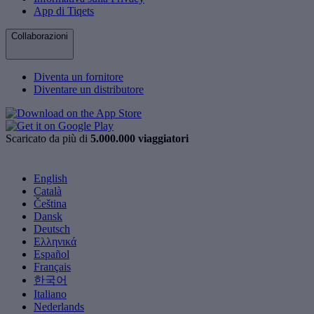
App di Tiqets
Collaborazioni
Diventa un fornitore
Diventare un distributore
Scaricato da più di
5.000.000 viaggiatori
English
Català
Čeština
Dansk
Deutsch
Ελληνικά
Español
Français
한국어
Italiano
Nederlands