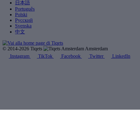
日本語
Português
Polski
Русский
Svenska
中文
© 2014-2026 Tiqets
Amsterdam
Instagram
TikTok
Facebook
Twitter
LinkedIn