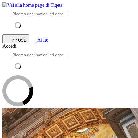
Aiuto
it / USD
Accedi