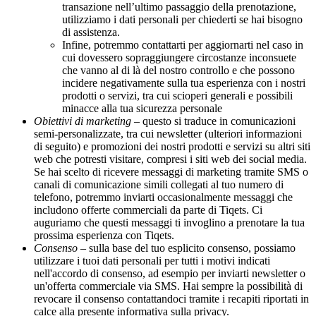
transazione nell’ultimo passaggio della prenotazione,
utilizziamo i dati personali per chiederti se hai bisogno
di assistenza.
Infine, potremmo contattarti per aggiornarti nel caso in
cui dovessero sopraggiungere circostanze inconsuete
che vanno al di là del nostro controllo e che possono
incidere negativamente sulla tua esperienza con i nostri
prodotti o servizi, tra cui scioperi generali e possibili
minacce alla tua sicurezza personale
Obiettivi di marketing
– questo si traduce in comunicazioni
semi-personalizzate, tra cui newsletter (ulteriori informazioni
di seguito) e promozioni dei nostri prodotti e servizi su altri siti
web che potresti visitare, compresi i siti web dei social media.
Se hai scelto di ricevere messaggi di marketing tramite SMS o
canali di comunicazione simili collegati al tuo numero di
telefono, potremmo inviarti occasionalmente messaggi che
includono offerte commerciali da parte di Tiqets. Ci
auguriamo che questi messaggi ti invoglino a prenotare la tua
prossima esperienza con Tiqets.
Consenso
– sulla base del tuo esplicito consenso, possiamo
utilizzare i tuoi dati personali per tutti i motivi indicati
nell'accordo di consenso, ad esempio per inviarti newsletter o
un'offerta commerciale via SMS. Hai sempre la possibilità di
revocare il consenso contattandoci tramite i recapiti riportati in
calce alla presente informativa sulla privacy.