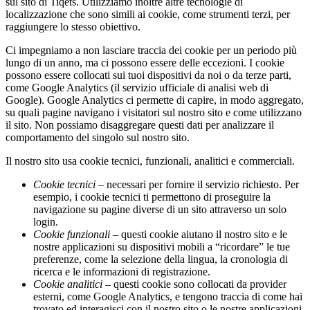
sul sito di Tiqets. Utilizziamo inoltre altre tecnologie di
localizzazione che sono simili ai cookie, come strumenti terzi, per
raggiungere lo stesso obiettivo.
Ci impegniamo a non lasciare traccia dei cookie per un periodo più
lungo di un anno, ma ci possono essere delle eccezioni. I cookie
possono essere collocati sui tuoi dispositivi da noi o da terze parti,
come Google Analytics (il servizio ufficiale di analisi web di
Google). Google Analytics ci permette di capire, in modo aggregato,
su quali pagine navigano i visitatori sul nostro sito e come utilizzano
il sito. Non possiamo disaggregare questi dati per analizzare il
comportamento del singolo sul nostro sito.
Il nostro sito usa cookie tecnici, funzionali, analitici e commerciali.
Cookie tecnici
– necessari per fornire il servizio richiesto. Per
esempio, i cookie tecnici ti permettono di proseguire la
navigazione su pagine diverse di un sito attraverso un solo
login.
Cookie funzionali
– questi cookie aiutano il nostro sito e le
nostre applicazioni su dispositivi mobili a “ricordare” le tue
preferenze, come la selezione della lingua, la cronologia di
ricerca e le informazioni di registrazione.
Cookie analitici
– questi cookie sono collocati da provider
esterni, come Google Analytics, e tengono traccia di come hai
trovato ed interagisci con il nostro sito o le nostre applicazioni