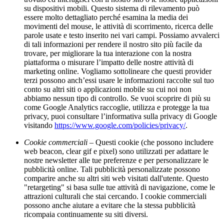
su dispositivi mobili. Questo sistema di rilevamento può
essere molto dettagliato perché esamina la media dei
movimenti del mouse, le attività di scorrimento, ricerca delle
parole usate e testo inserito nei vari campi. Possiamo avvalerci
di tali informazioni per rendere il nostro sito più facile da
trovare, per migliorare la tua interazione con la nostra
piattaforma o misurare l’impatto delle nostre attività di
marketing online. Vogliamo sottolineare che questi provider
terzi possono anch’essi usare le informazioni raccolte sul tuo
conto su altri siti o applicazioni mobile su cui noi non
abbiamo nessun tipo di controllo. Se vuoi scoprire di più su
come Google Analytics raccoglie, utilizza e protegge la tua
privacy, puoi consultare l’informativa sulla privacy di Google
visitando
https://www.google.com/policies/privacy/
.
Cookie commerciali
– Questi cookie (che possono includere
web beacon, clear gif e pixel) sono utilizzati per adattare le
nostre newsletter alle tue preferenze e per personalizzare le
pubblicità online. Tali pubblicità personalizzate possono
comparire anche su altri siti web visitati dall'utente. Questo
"retargeting" si basa sulle tue attività di navigazione, come le
attrazioni culturali che stai cercando. I cookie commerciali
possono anche aiutare a evitare che la stessa pubblicità
ricompaia continuamente su siti diversi.