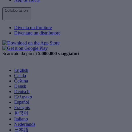
Collaborazioni
Diventa un fornitore
Diventare un distributore
Scaricato da più di
5.000.000 viaggiatori
English
Català
Čeština
Dansk
Deutsch
Ελληνικά
Español
Français
한국어
Italiano
Nederlands
日本語