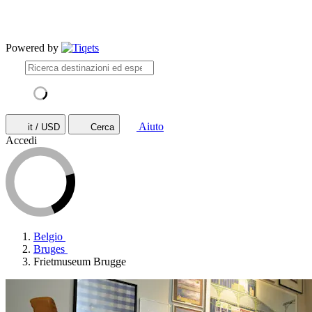
Powered by
Aiuto
it / USD
Cerca
Accedi
Belgio
Bruges
Frietmuseum Brugge