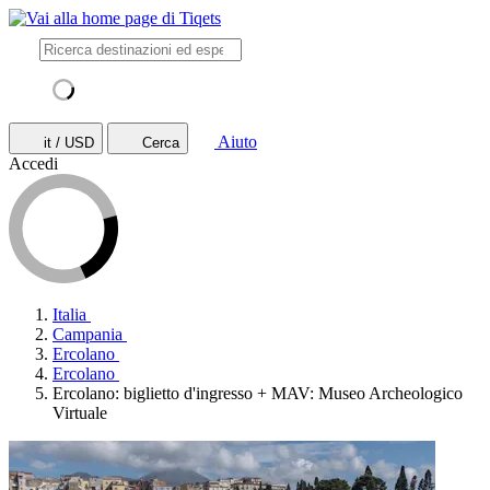
Aiuto
it / USD
Cerca
Accedi
Italia
Campania
Ercolano
Ercolano
Ercolano: biglietto d'ingresso + MAV: Museo Archeologico
Virtuale