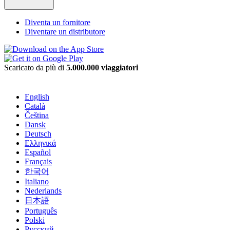
Diventa un fornitore
Diventare un distributore
Scaricato da più di
5.000.000 viaggiatori
English
Català
Čeština
Dansk
Deutsch
Ελληνικά
Español
Français
한국어
Italiano
Nederlands
日本語
Português
Polski
Русский