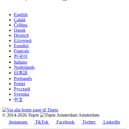
English
Català
Čeština
Dansk
Deutsch
Ελληνικά
Español
Français
한국어
Italiano
Nederlands
日本語
Português
Polski
Русский
Svenska
中文
© 2014-2026 Tiqets
Amsterdam
Instagram
TikTok
Facebook
Twitter
LinkedIn