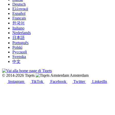
Deutsch
Ελληνικά
Español
Français
한국어
Italiano
Nederlands
日本語
Português
Polski
Русский
Svenska
中文
© 2014-2026 Tiqets
Amsterdam
Instagram
TikTok
Facebook
Twitter
LinkedIn