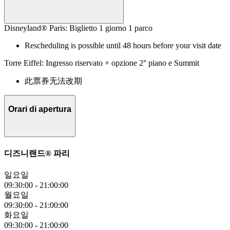
Disneyland® Paris: Biglietto 1 giorno 1 parco
Rescheduling is possible until 48 hours before your visit date
Torre Eiffel: Ingresso riservato + opzione 2° piano e Summit
此票券无法改期
Orari di apertura
디즈니랜드® 파리
일요일
09:30:00
-
21:00:00
월요일
09:30:00
-
21:00:00
화요일
09:30:00
-
21:00:00