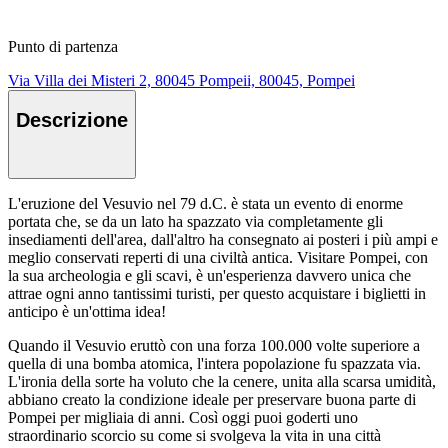
Punto di partenza
Via Villa dei Misteri 2, 80045 Pompeii, 80045, Pompei
Descrizione
L'eruzione del Vesuvio nel 79 d.C. è stata un evento di enorme
portata che, se da un lato ha spazzato via completamente gli
insediamenti dell'area, dall'altro ha consegnato ai posteri i più ampi e
meglio conservati reperti di una civiltà antica. Visitare Pompei, con
la sua archeologia e gli scavi, è un'esperienza davvero unica che
attrae ogni anno tantissimi turisti, per questo acquistare i biglietti in
anticipo è un'ottima idea!
Quando il Vesuvio eruttò con una forza 100.000 volte superiore a
quella di una bomba atomica, l'intera popolazione fu spazzata via.
L'ironia della sorte ha voluto che la cenere, unita alla scarsa umidità,
abbiano creato la condizione ideale per preservare buona parte di
Pompei per migliaia di anni. Così oggi puoi goderti uno
straordinario scorcio su come si svolgeva la vita in una città