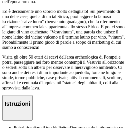
dell'epoca romana.
Ed è decisamente uno scorcio molto dettagliato! Sul pavimento di
una delle case, quella di un tal Sirico, puoi leggere la famosa
iscrizione "salve lucru" (benvenuto guadagno), che fa riferimento
all'impresa commerciale appartenuta allo stesso Sirico. E poi ci sono
le giare di vino etichettate "Vesuvinum", una parola che unisce il
nome latino del vicino vulcano e il termine latino per vino, "vinum".
Probabilmente il primo gioco di parole a scopo di marketing di cui
siamo a conoscenza!
Visita gli oltre 50 ettari di scavi dell'area archeologica di Pompei e
potrai passeggiare nel foro mentre contempli il Vesuvio all'orizzonte
o sederti sotto un albero per osservare il meraviglioso anfiteatro. Ci
sono anche dei resti di un importante acquedotto, fontane lungo le
strade, terme pubbliche, case private, attività commerciali, sculture,
affreschi e centinaia d'inquietanti "statue" degli abitanti, colti alla
sprovvista dalla lava.
Istruzioni
Potrai riscattare il tuo biglietto d'ingresso solo il giorno stesso