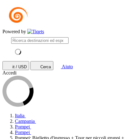
Powered by
Aiuto
it / USD
Cerca
Accedi
Italia
Campania
Pompei
Pompei
Pompei: Biglietto d'ingresso + Tour per piccoli gruppi + ...