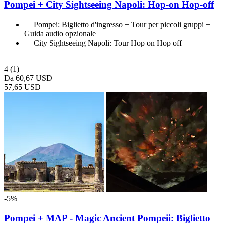
Pompei + City Sightseeing Napoli: Hop-on Hop-off
Pompei: Biglietto d'ingresso + Tour per piccoli gruppi +
Guida audio opzionale
City Sightseeing Napoli: Tour Hop on Hop off
4
(1)
Da
60,67 USD
57,65 USD
-5%
Pompei + MAP - Magic Ancient Pompeii: Biglietto