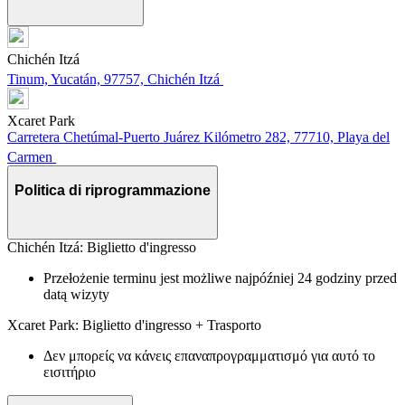
Chichén Itzá
Tinum, Yucatán, 97757, Chichén Itzá
Xcaret Park
Carretera Chetúmal-Puerto Juárez Kilómetro 282, 77710, Playa del
Carmen
Politica di riprogrammazione
Chichén Itzá: Biglietto d'ingresso
Przełożenie terminu jest możliwe najpóźniej 24 godziny przed
datą wizyty
Xcaret Park: Biglietto d'ingresso + Trasporto
Δεν μπορείς να κάνεις επαναπρογραμματισμό για αυτό το
εισιτήριο