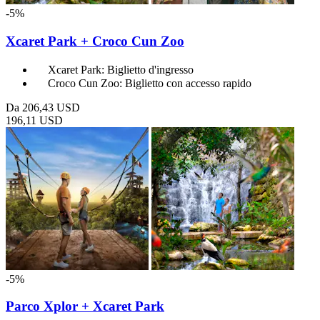
-5%
Xcaret Park + Croco Cun Zoo
Xcaret Park: Biglietto d'ingresso
Croco Cun Zoo: Biglietto con accesso rapido
Da
206,43 USD
196,11 USD
-5%
Parco Xplor + Xcaret Park