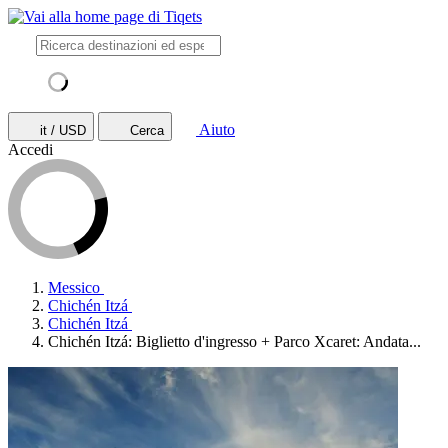
Aiuto
it / USD
Cerca
Accedi
Messico
Chichén Itzá
Chichén Itzá
Chichén Itzá: Biglietto d'ingresso + Parco Xcaret: Andata...