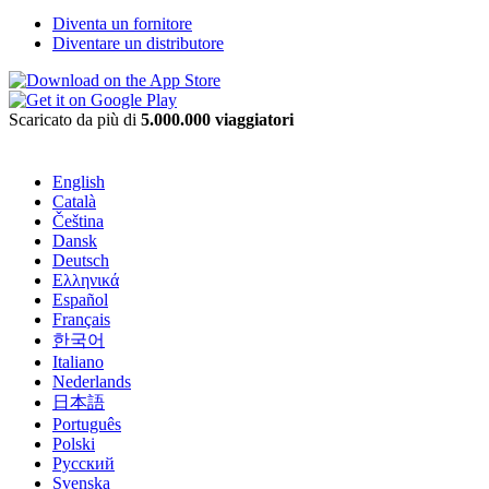
Diventa un fornitore
Diventare un distributore
Scaricato da più di
5.000.000 viaggiatori
English
Català
Čeština
Dansk
Deutsch
Ελληνικά
Español
Français
한국어
Italiano
Nederlands
日本語
Português
Polski
Русский
Svenska