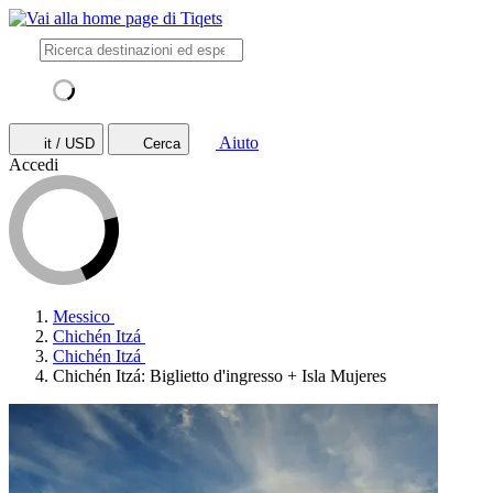
Aiuto
it / USD
Cerca
Accedi
Messico
Chichén Itzá
Chichén Itzá
Chichén Itzá: Biglietto d'ingresso + Isla Mujeres