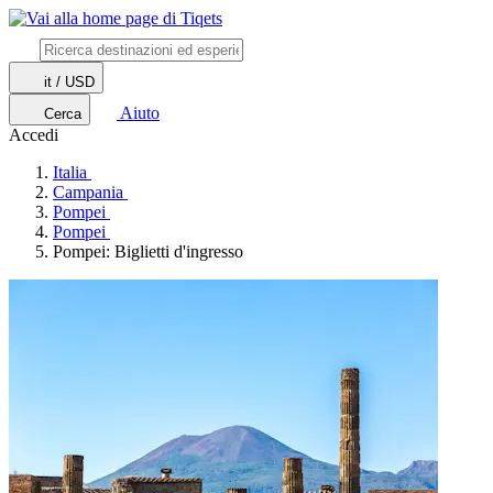
it / USD
Aiuto
Cerca
Accedi
Italia
Campania
Pompei
Pompei
Pompei: Biglietti d'ingresso