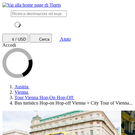
Aiuto
it / USD
Cerca
Accedi
Austria
Vienna
Tour Vienna Hop-On Hop-Off
Bus turistico Hop-on Hop-off Vienna + City Tour of Vienna...