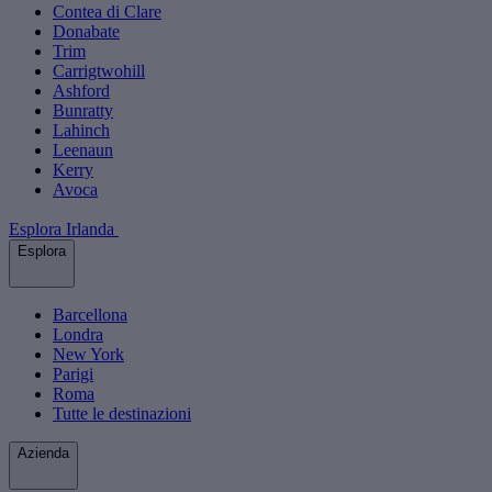
Contea di Clare
Donabate
Trim
Carrigtwohill
Ashford
Bunratty
Lahinch
Leenaun
Kerry
Avoca
Esplora Irlanda
Esplora
Barcellona
Londra
New York
Parigi
Roma
Tutte le destinazioni
Azienda