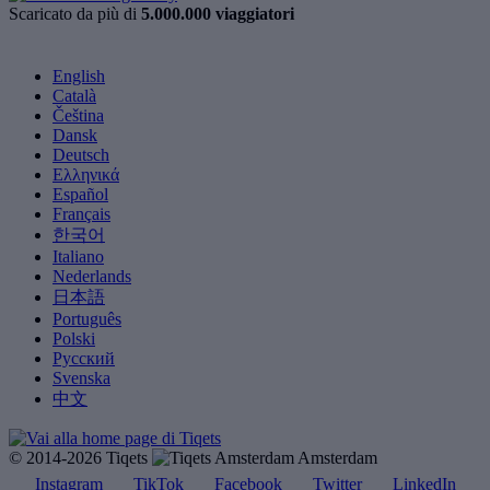
Scaricato da più di
5.000.000 viaggiatori
English
Català
Čeština
Dansk
Deutsch
Ελληνικά
Español
Français
한국어
Italiano
Nederlands
日本語
Português
Polski
Русский
Svenska
中文
© 2014-2026 Tiqets
Amsterdam
Instagram
TikTok
Facebook
Twitter
LinkedIn