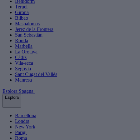
Benidorm
Teruel
Girona
Bilbao
Maspalomas
Jerez de la Frontera
San Sebastián
Ronda
Marbella
La Orotava
Cádiz
Vila-seca
Segovia
Sant Cugat del Vallès
Manresa
Esplora Spagna
Esplora
Barcellona
Londra
New York
Parigi
Roma