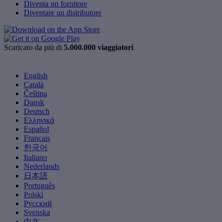
Diventa un fornitore
Diventare un distributore
Scaricato da più di
5.000.000 viaggiatori
English
Català
Čeština
Dansk
Deutsch
Ελληνικά
Español
Français
한국어
Italiano
Nederlands
日本語
Português
Polski
Русский
Svenska
中文