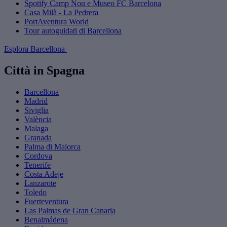
Spotify Camp Nou e Museo FC Barcelona
Casa Milà - La Pedrera
PortAventura World
Tour autoguidati di Barcellona
Esplora Barcellona
Città in Spagna
Barcellona
Madrid
Siviglia
València
Malaga
Granada
Palma di Maiorca
Cordova
Tenerife
Costa Adeje
Lanzarote
Toledo
Fuerteventura
Las Palmas de Gran Canaria
Benalmádena