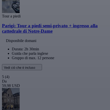
Tour a piedi
Parigi: Tour a piedi semi-privato + ingresso alla
cattedrale di Notre-Dame
Disponibile domani
Durata: 2h 30min
Guida che parla inglese
Gruppo di max. 12 persone
Vedi ciò che è incluso
5
(4)
Da
59,98 USD