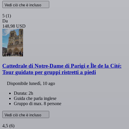
Vedi ciò che è incluso
5
(1)
Da
148,98 USD
Cattedrale di Notre-Dame di Parigi e Île de la Cité:
Tour guidato per gruppi ristretti a piedi
Disponibile
lunedì, 10 ago
Durata: 2h
Guida che parla inglese
Gruppo di max. 8 persone
Vedi ciò che è incluso
4,5
(6)