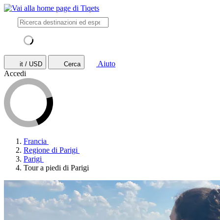
Aiuto
it / USD
Cerca
Accedi
Francia
Regione di Parigi
Parigi
Tour a piedi di Parigi