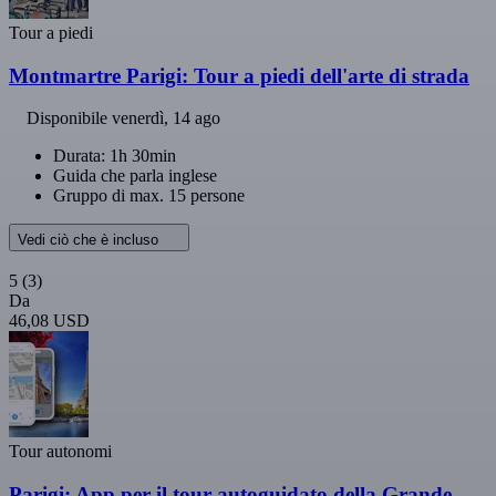
Tour a piedi
Montmartre Parigi: Tour a piedi dell'arte di strada
Disponibile
venerdì, 14 ago
Durata: 1h 30min
Guida che parla inglese
Gruppo di max. 15 persone
Vedi ciò che è incluso
5
(3)
Da
46,08 USD
Tour autonomi
Parigi: App per il tour autoguidato della Grande