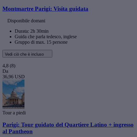
Montmartre Parigi: Visita guidata
Disponibile domani
Durata: 2h 30min
Guida che parla tedesco, inglese
Gruppo di max. 15 persone
Vedi ciò che è incluso
4,8
(8)
Da
36,96 USD
Tour a piedi
Parigi: Tour guidato del Quartiere Latino + ingresso
al Pantheon