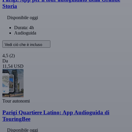
Storia
Disponibile oggi
Durata: 4h
Audioguida
Vedi ciò che è incluso
4,5
(2)
Da
11,54 USD
Tour autonomi
Parigi Quartiere Latino: App Audioguida di
TouringBee
Disponibile oggi