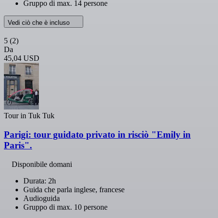
Gruppo di max. 14 persone
Vedi ciò che è incluso
5
(2)
Da
45,04 USD
Tour in Tuk Tuk
Parigi: tour guidato privato in risciò "Emily in
Paris".
Disponibile domani
Durata: 2h
Guida che parla inglese, francese
Audioguida
Gruppo di max. 10 persone