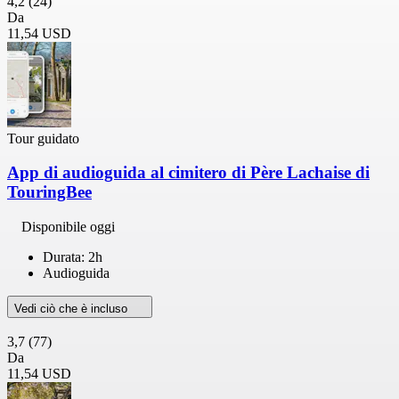
4,2
(24)
Da
11,54 USD
Tour guidato
App di audioguida al cimitero di Père Lachaise di
TouringBee
Disponibile oggi
Durata: 2h
Audioguida
Vedi ciò che è incluso
3,7
(77)
Da
11,54 USD