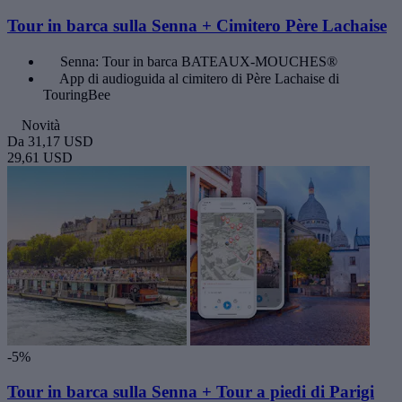
Tour in barca sulla Senna + Cimitero Père Lachaise
Senna: Tour in barca BATEAUX-MOUCHES®
App di audioguida al cimitero di Père Lachaise di
TouringBee
Novità
Da
31,17 USD
29,61 USD
-5%
Tour in barca sulla Senna + Tour a piedi di Parigi